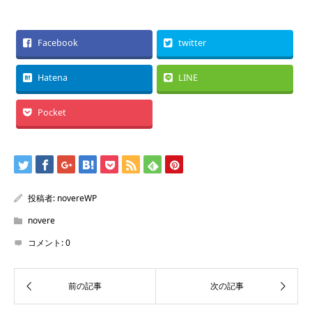
Facebook
twitter
Hatena
LINE
Pocket
投稿者:
novereWP
novere
コメント:
0