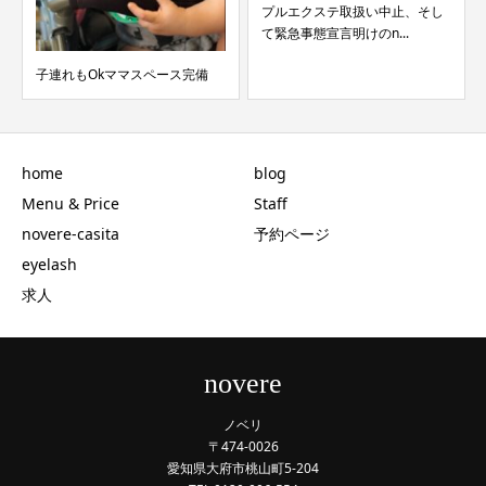
プルエクステ取扱い中止、そし
て緊急事態宣言明けのn...
子連れもOkママスペース完備
home
blog
Menu & Price
Staff
novere-casita
予約ページ
eyelash
求人
novere
ノベリ
〒474-0026
愛知県大府市桃山町5-204