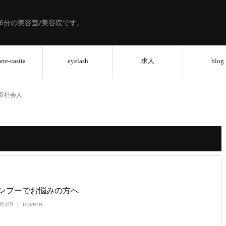
歩6分の美容室/美容院です。
ere-casita
eyelash
求人
blog
新社会人
ンプーでお悩みの方へ
06.09
novere