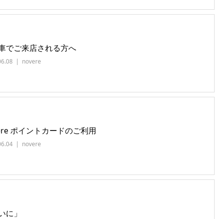
車でご来店される方へ
06.08
novere
vere ポイントカードのご利用
06.04
novere
いに」