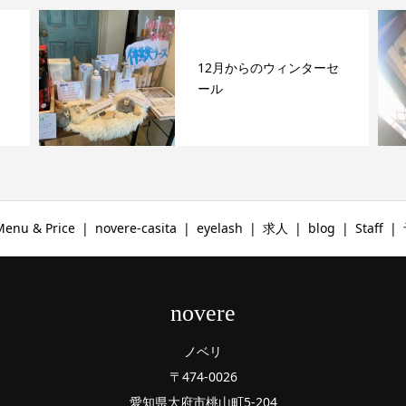
ーセ
山中”color”
Menu & Price
novere-casita
eyelash
求人
blog
Staff
novere
ノベリ
〒474-0026
愛知県大府市桃山町5-204