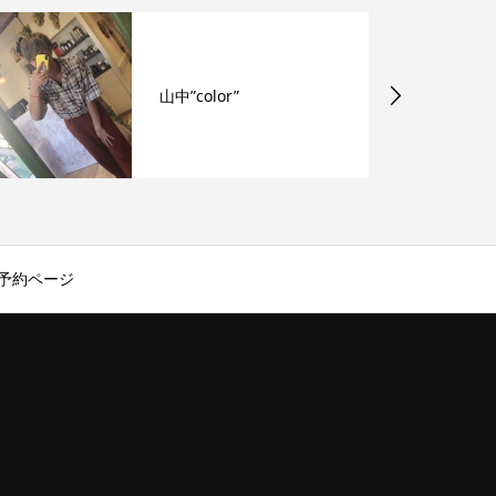
フラット120本お仕上が
り
予約ページ