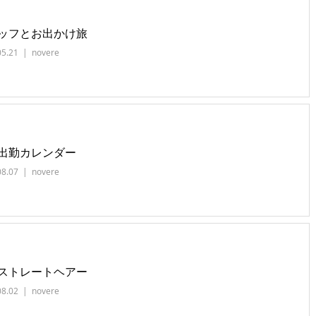
ッフとお出かけ旅
05.21
novere
出勤カレンダー
08.07
novere
ストレートヘアー
08.02
novere