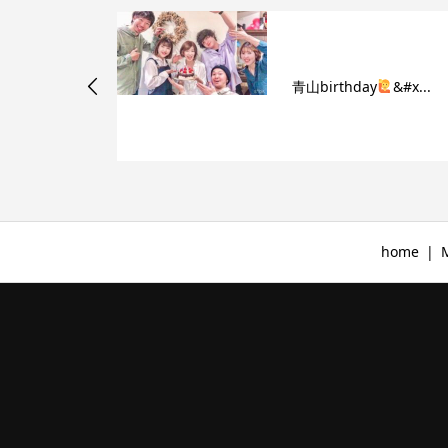
12月からのウィンタ
day
‍&#x...
ール
home