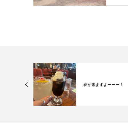
綺麗にしてい
春が来ますよーーー！