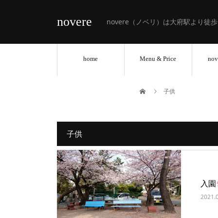
novere
novere（ノベリ）は大府駅より徒
home
Menu & Price
nov
子供
子供
入園
2021.