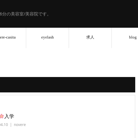
歩6分の美容室/美容院です。
ere-casita
eyelash
求人
blog
入学
04.10
novere