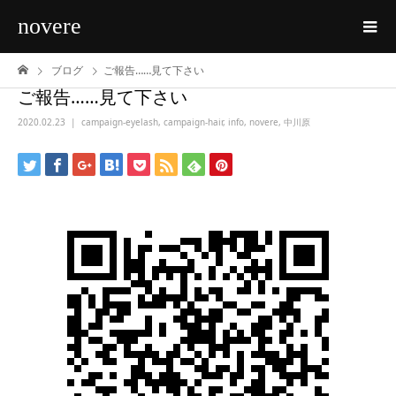
novere
ブログ
ご報告……見て下さい
ご報告……見て下さい
2020.02.23
campaign-eyelash
,
campaign-hair
,
info
,
novere
,
中川原