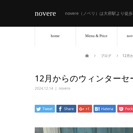
novere
novere（ノベリ）は大府駅より徒
home
Menu & Price
nov
ブログ
12月
12月からのウィンターセ
2024.12.14
novere
Tweet
Share
+1
Hatena
Pock