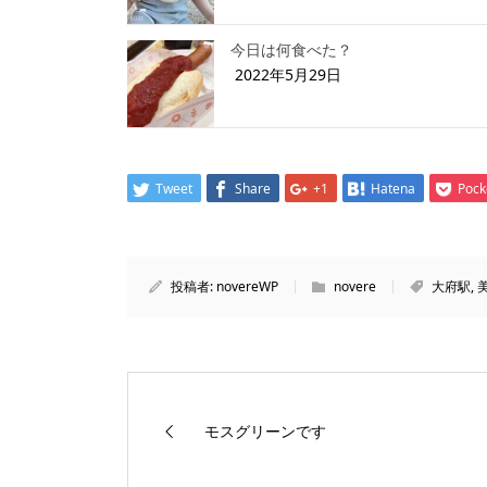
今日は何食べた？
2022年5月29日
Tweet
Share
+1
Hatena
Pock
投稿者:
novereWP
novere
大府駅
,
モスグリーンです