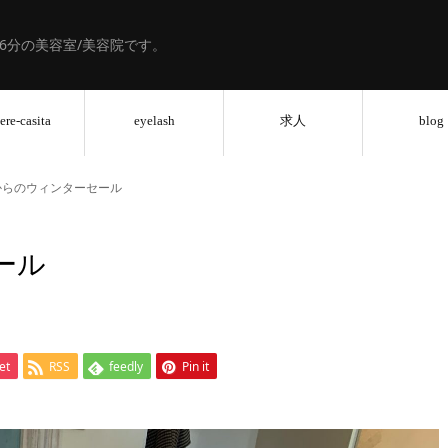
歩6分の美容室/美容院です。
ere-casita
eyelash
求人
blog
からのウィンターセール
ール
et
RSS
feedly
Pin it