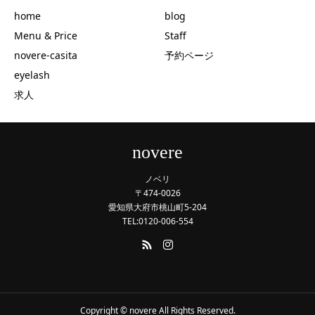
home
blog
Menu & Price
Staff
novere-casita
予約ページ
eyelash
求人
novere
ノベリ
〒474-0026
愛知県大府市桃山町5-204
TEL:0120-006-554
Copyright © novere All Rights Reserved.