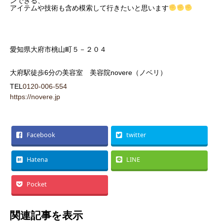
ンできる、
アイテムや技術も含め模索して行きたいと思います
愛知県大府市桃山町５－２０４
大府駅徒歩
6
分の美容室 美容院
novere
（ノベリ）
TEL
0120-006-554
https://novere.jp
Facebook
twitter
Hatena
LINE
Pocket
関連記事を表示