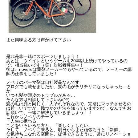
また興味ある方は声かけて下さい
是非是非一緒にスポーツしましょう！
あとは、ウイイレというゲームを20年以上続けてやっているの
で、相当強いです（笑）対戦者募集中！
後は、novereは薬剤メーカーでもやっているので、メーカーの講
師の仕事をしていました！
ノベリのパーマ剤は自社製品なんです
ブログでも載せましたが、髪の毛がチリチリになっちゃった…と
か
いつも髪や頭皮のトラブルがある…
そんな方は相談して下さいね(^^)
髪の毛は顔と同じく、人それぞれなので、完璧にマッチさせるの
は難しいですが、幾つかの方法を知っていますので、なんでもお
話頂いて、一緒に解決していきましょう！！
これからノベリのテーマ
「人生に携わる」
ことをいろいろな方と、「楽しく」したい。
そして、ノベリに来ると、明日からまた頑張ろうと「新鮮」
な気持ちになれる空間を、提供できるように、常にリノベーショ