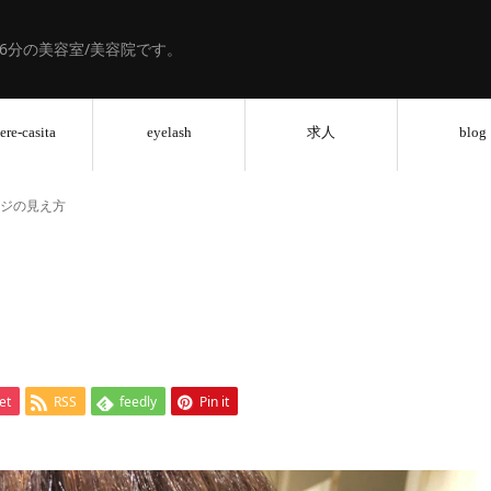
歩6分の美容室/美容院です。
ere-casita
eyelash
求人
blog
ジの見え方
et
RSS
feedly
Pin it