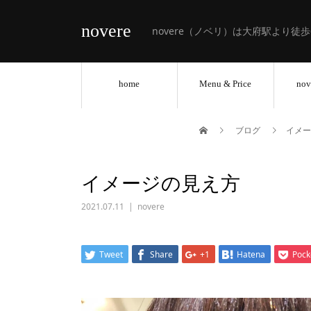
novere
novere（ノベリ）は大府駅より徒
home
Menu & Price
nov
ブログ
イメー
イメージの見え方
2021.07.11
novere
Tweet
Share
+1
Hatena
Pock